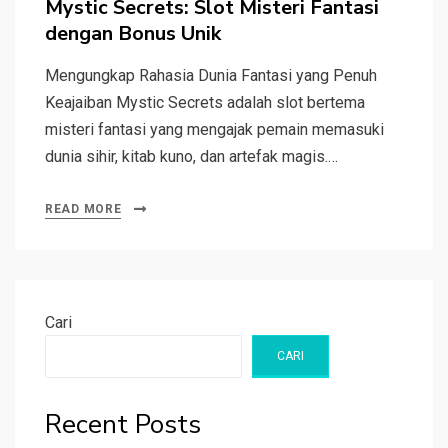
Mystic Secrets: Slot Misteri Fantasi
dengan Bonus Unik
Mengungkap Rahasia Dunia Fantasi yang Penuh
Keajaiban Mystic Secrets adalah slot bertema
misteri fantasi yang mengajak pemain memasuki
dunia sihir, kitab kuno, dan artefak magis.…
READ MORE
Cari
CARI
Recent Posts