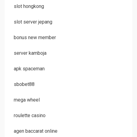
slot hongkong
slot server jepang
bonus new member
server kamboja
apk spaceman
sbobet88
mega wheel
roulette casino
agen baccarat online