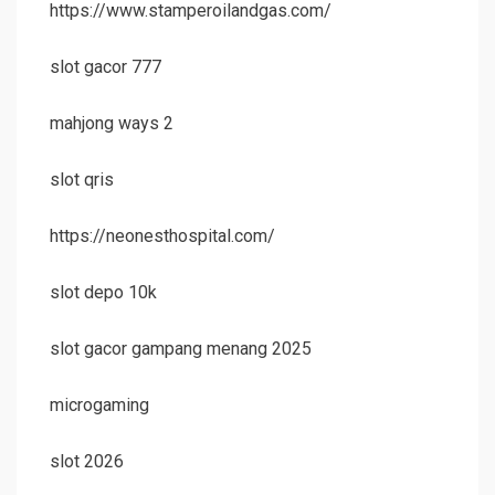
https://www.stamperoilandgas.com/
slot gacor 777
mahjong ways 2
slot qris
https://neonesthospital.com/
slot depo 10k
slot gacor gampang menang 2025
microgaming
slot 2026